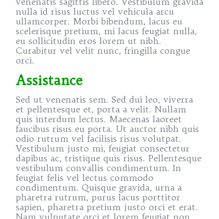
venenatis sagittis libero. Vestibulum gravida
nulla id risus luctus vel vehicula arcu
ullamcorper. Morbi bibendum, lacus eu
scelerisque pretium, mi lacus feugiat nulla,
eu sollicitudin eros lorem ut nibh.
Curabitur vel velit nunc, fringilla congue
orci.
Assistance
Sed ut venenatis sem. Sed dui leo, viverra
et pellentesque et, porta a velit. Nullam
quis interdum lectus. Maecenas laoreet
faucibus risus eu porta. Ut auctor nibh quis
odio rutrum vel facilisis risus volutpat.
Vestibulum justo mi, feugiat consectetur
dapibus ac, tristique quis risus. Pellentesque
vestibulum convallis condimentum. In
feugiat felis vel lectus commodo
condimentum. Quisque gravida, urna a
pharetra rutrum, purus lacus porttitor
sapien, pharetra pretium justo orci et erat.
Nam vulputate orci et lorem feugiat non