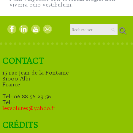
viverra odio vestibulum.
CONTACT
15 rue Jean de la Fontaine
81000 Albi
France
Tél: 06 88 56 29 56
Tél:
lesvolutes@y
ahoo.fr
CRÉDITS