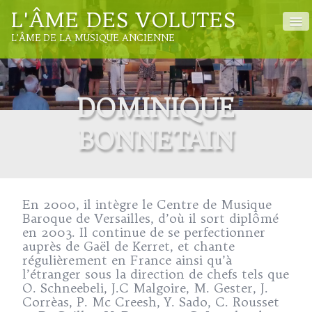
L'ÂME DES VOLUTES
L'ÂME DE LA MUSIQUE ANCIENNE
ACCUEIL
DOMINIQUE
L'ASSOCIATION
BONNETAIN
LES INTERVENANTS
LE PLANNING DES STAGES
ACCÈS MEMBRES
En 2000, il intègre le Centre de Musique
CONTACT
Baroque de Versailles, d’où il sort diplômé
en 2003. Il continue de se perfectionner
auprès de Gaël de Kerret, et chante
régulièrement en France ainsi qu’à
l’étranger sous la direction de chefs tels que
O. Schneebeli, J.C Malgoire, M. Gester, J.
Corrèas, P. Mc Creesh, Y. Sado, C. Rousset