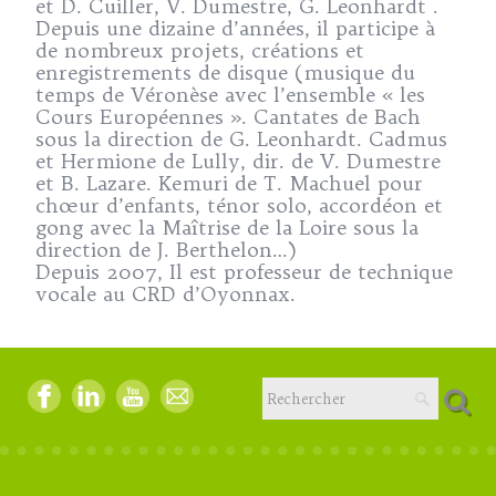
et D. Cuiller, V. Dumestre, G. Leonhardt .
Depuis une dizaine d’années, il participe à
de nombreux projets, créations et
enregistrements de disque (musique du
temps de Véronèse avec l’ensemble « les
Cours Européennes ». Cantates de Bach
sous la direction de G. Leonhardt. Cadmus
et Hermione de Lully, dir. de V. Dumestre
et B. Lazare. Kemuri de T. Machuel pour
chœur d’enfants, ténor solo, accordéon et
gong avec la Maîtrise de la Loire sous la
direction de J. Berthelon…)
Depuis 2007, Il est professeur de technique
vocale au CRD d’Oyonnax.