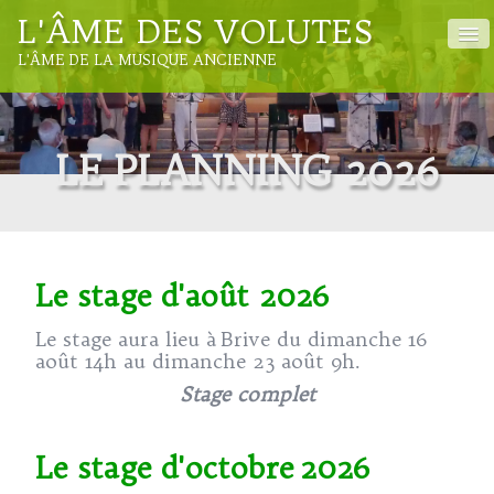
L'ÂME DES VOLUTES
L'ÂME DE LA MUSIQUE ANCIENNE
ACCUEIL
LE PLANNING 2026
L'ASSOCIATION
LES INTERVENANTS
LE PLANNING DES STAGES
Le stage d'août 2026
ACCÈS MEMBRES
Le stage aura lieu à Brive du dimanche 16
CONTACT
août 14h au dimanche 23 août 9h.
Stage complet
Le stage d'octobre 2026